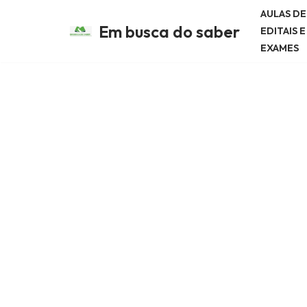
AULAS D
Em busca do saber
EDITAIS 
Avançar
EXAMES
para
o
conteúdo