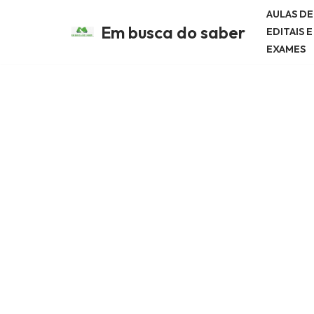
AULAS D
Em busca do saber
EDITAIS 
Avançar
EXAMES
para
o
conteúdo