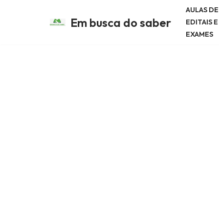
AULAS D
Em busca do saber
EDITAIS 
Avançar
EXAMES
para
o
conteúdo