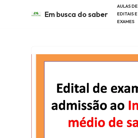
AULAS D
Em busca do saber
EDITAIS 
Avançar
EXAMES
para
o
conteúdo