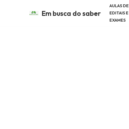
AULAS D
Em busca do saber
EDITAIS 
Avançar
EXAMES
para
o
conteúdo