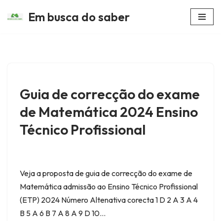
Em busca do saber
Avançar
para
o
conteúdo
Guia de correcção do exame
de Matemática 2024 Ensino
Técnico Profissional
Veja a proposta de guia de correcção do exame de
Matemática admissão ao Ensino Técnico Profissional
(ETP) 2024 Número Altenativa corecta 1 D 2 A 3 A 4
B 5 A 6 B 7 A 8 A 9 D 10…