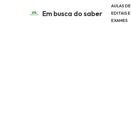
AULAS D
Em busca do saber
EDITAIS 
Avançar
EXAMES
para
o
conteúdo