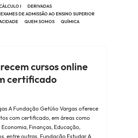
CÁLCULO I
DERIVADAS
E EXAMES DE ADMISSÃO AO ENSINO SUPERIOR
VACIDADE
QUEM SOMOS
QUÍMICA
erecem cursos online
m certificado
gas A Fundação Getúlio Vargas oferece
itos com certificado, em áreas como
, Economia, Finanças, Educação,
, entre outras. Fundação Estudar A