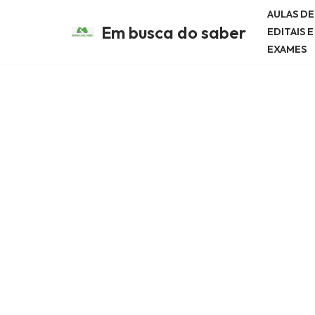
AULAS D
Em busca do saber
EDITAIS 
Avançar
EXAMES
para
o
conteúdo