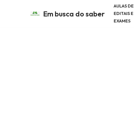
AULAS D
Em busca do saber
EDITAIS 
Avançar
EXAMES
para
o
conteúdo