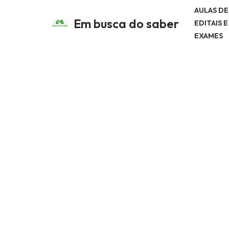
AULAS D
Em busca do saber
EDITAIS 
Avançar
EXAMES
para
o
conteúdo