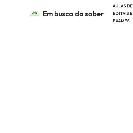
AULAS D
Em busca do saber
EDITAIS 
Avançar
EXAMES
para
o
conteúdo