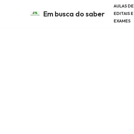
AULAS D
Em busca do saber
EDITAIS 
Avançar
EXAMES
para
o
conteúdo