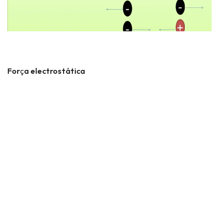
For
ç
a electrostática