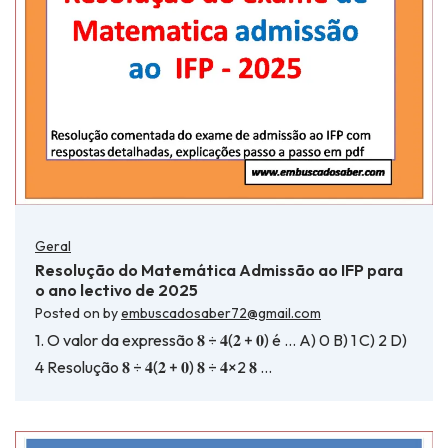
Geral
Resolução do Matemática Admissão ao IFP para
o ano lectivo de 2025
Posted on
by
embuscadosaber72@gmail.com
1. O valor da expressão 𝟖 ÷ 𝟒(𝟐 + 𝟎) é … A) 0 B) 1 C) 2 D)
4 Resolução 𝟖 ÷ 𝟒(𝟐 + 𝟎) 𝟖 ÷ 𝟒×2 𝟖 …