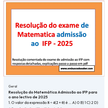
Geral
Resolução do Matemática Admissão ao IFP para
o ano lectivo de 2025
1. O valor da expressão 𝟖 ÷ 𝟒(𝟐 + 𝟎) é … A) 0 B) 1 C) 2 D)