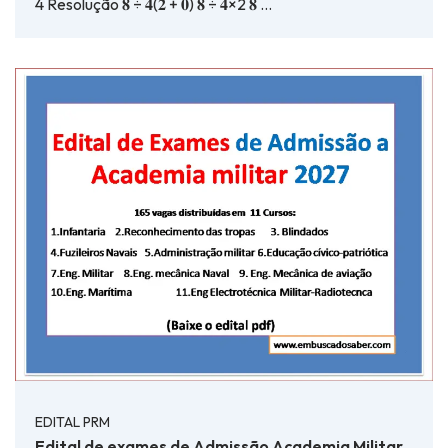
4 Resolução 𝟖 ÷ 𝟒(𝟐 + 𝟎) 𝟖 ÷ 𝟒×2 𝟖 …
EDITAL PRM
Edital de exames de Admissão Academia Militar