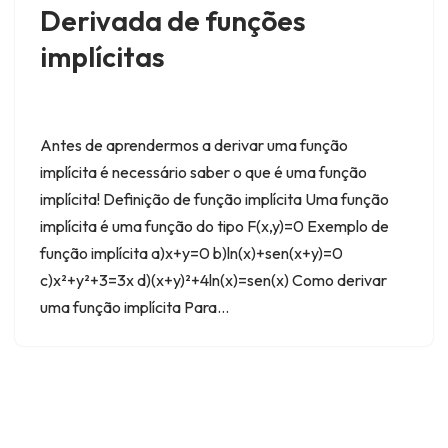
Derivada de funções
implícitas
Antes de aprendermos a derivar uma função
implícita é necessário saber o que é uma função
implícita! Definição de função implícita Uma função
implícita é uma função do tipo F(x,y)=0 Exemplo de
função implícita a)x+y=0 b)ln(x)+sen(x+y)=0
c)x²+y²+3=3x d)(x+y)²+4ln(x)=sen(x) Como derivar
uma função implícita Para…