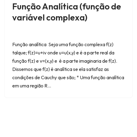
Função Analítica (função de
variável complexa)
Função analítica Seja uma função complexa f(z)
talque; f(z)=u+iv onde u=u(x,y) e é a parte real da
função f(z) e v=(x,y) e é a parte imaginaria de f(z).
Dissemos que f(z) é analítica se ela satisfaz as
condições de Cauchy que são; * Uma função analítica
em uma região R…