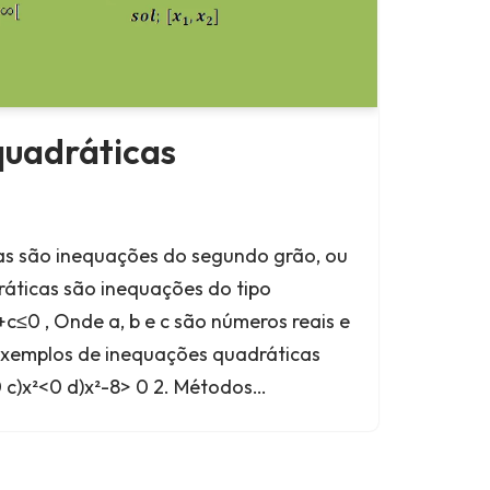
quadráticas
as são inequações do segundo grão, ou
ráticas são inequações do tipo
c≤0 , Onde a, b e c são números reais e
 Exemplos de inequações quadráticas
0 c)x²<0 d)x²-8> 0 2. Métodos…