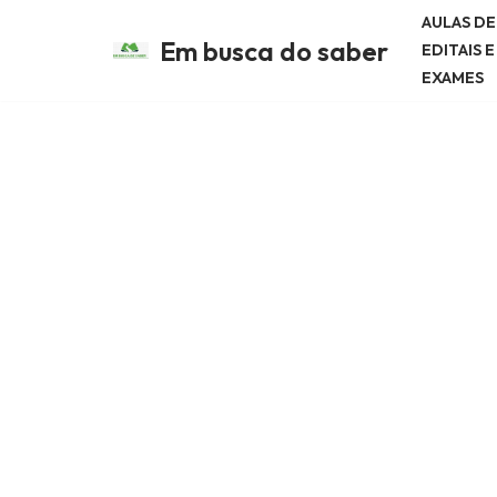
AULAS D
Em busca do saber
EDITAIS 
Avançar
EXAMES
para
o
conteúdo