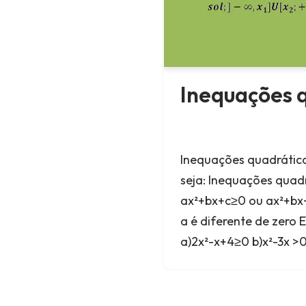
Inequações 
Inequações quadrátic
seja: Inequações quad
ax²+bx+c≥0 ou ax²+bx+
a é diferente de zero
a)2x²-x+4≥0 b)x²-3x >