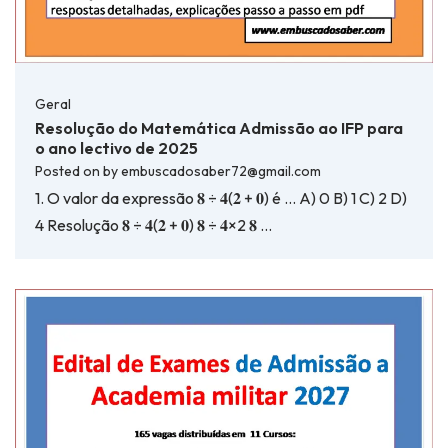
Geral
Resolução do Matemática Admissão ao IFP para
o ano lectivo de 2025
Posted on
by
embuscadosaber72@gmail.com
1. O valor da expressão 𝟖 ÷ 𝟒(𝟐 + 𝟎) é … A) 0 B) 1 C) 2 D)
4 Resolução 𝟖 ÷ 𝟒(𝟐 + 𝟎) 𝟖 ÷ 𝟒×2 𝟖 …