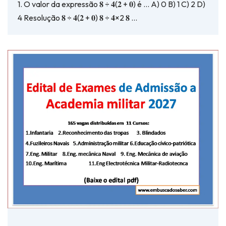
1. O valor da expressão 𝟖 ÷ 𝟒(𝟐 + 𝟎) é … A) 0 B) 1 C) 2 D)
4 Resolução 𝟖 ÷ 𝟒(𝟐 + 𝟎) 𝟖 ÷ 𝟒×2 𝟖 …