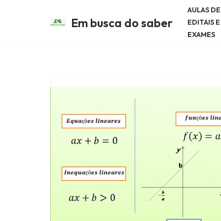
AULAS D
Em busca do saber
EDITAIS 
Avançar
EXAMES
para
o
conteúdo