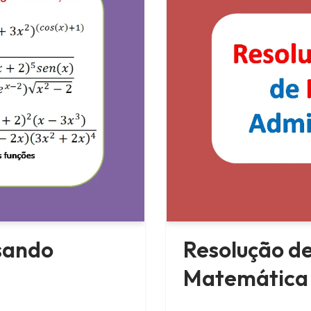
usando
Resolução d
Matemática 