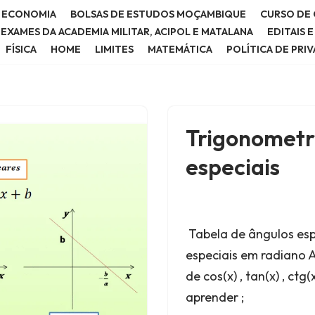
E ECONOMIA
BOLSAS DE ESTUDOS MOÇAMBIQUE
CURSO DE 
E EXAMES DA ACADEMIA MILITAR, ACIPOL E MATALANA
EDITAIS 
FÍSICA
HOME
LIMITES
MATEMÁTICA
POLÍTICA DE PRI
Trigonometri
especiais
Tabela de ângulos esp
especiais em radiano 
de cos(x) , tan(x) , ct
aprender ;