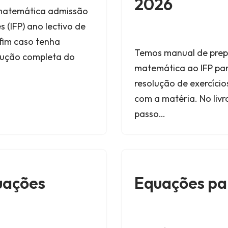
2026
matemática admissão
 (IFP) ano lectivo de
 fim caso tenha
Temos manual de prep
olução completa do
matemática ao IFP para
resolução de exercíci
com a matéria. No livr
passo…
uações
Equações pa