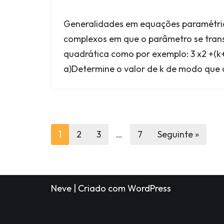
Generalidades em equações paramétri
complexos em que o parâmetro se tra
quadrática como por exemplo: 3 x2 +(k+2
a)Determine o valor de k de modo que 
1
2
3
…
7
Seguinte »
Neve
| Criado com
WordPress