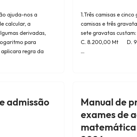
ção ajuda-nos a
1.Três camisas e cinc
e calcular, a
camisas e três gravat
 algumas derivadas,
sete gravatas custa
 logaritmo para
C. 8.200,00 Mt D. 9 1
 aplicara regra da
…
de admissão
Manual de p
exames de a
matemática a