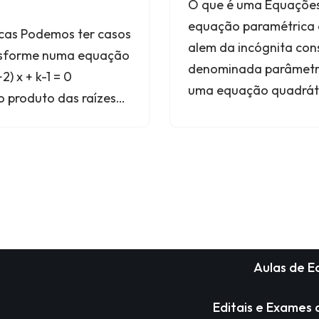
O que é uma Equações
equação paramétrica 
cas Podemos ter casos
alem da incógnita con
nsforme numa equação
denominada parâmetro
) x + k-1 = 0
uma equação quadrát
o produto das raízes…
Aulas de 
Editais e Exames