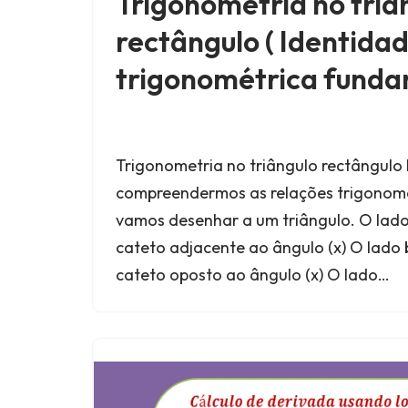
Trigonometria no triâ
rectângulo ( Identida
trigonométrica funda
Trigonometria no triângulo rectângulo
compreendermos as relações trigonomét
vamos desenhar a um triângulo. O la
cateto adjacente ao ângulo (x) O lad
cateto oposto ao ângulo (x) O lado…