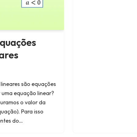
equações
eares
 lineares são equações
 uma equação linear?
curamos o valor da
quação). Para isso
entes do…