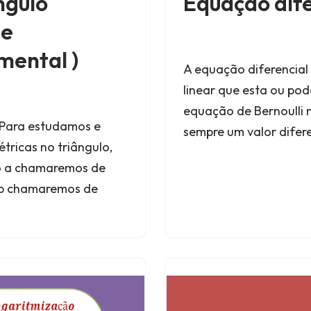
ngulo
Equação dife
de
mental )
A equação diferencial 
linear que esta ou pode
equação de Bernoulli n
 Para estudamos e
sempre um valor difer
ricas no triângulo,
do a chamaremos de
o b chamaremos de