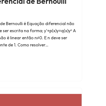
rencial de Bernoulli
de Bernoulli é Equação diferencial não
 ser escrita na forma; y’+p(x)y=q(x)yⁿ A
ão é linear então n≠0. E n deve ser
ente de 1. Como resolver…