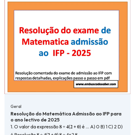
Geral
Resolução do Matemática Admissão ao IFP para
o ano lectivo de 2025
1. O valor da expressão 𝟖 ÷ 𝟒(𝟐 + 𝟎) é … A) 0 B) 1 C) 2 D)
4 Resolução 𝟖 ÷ 𝟒(𝟐 + 𝟎) 𝟖 ÷ 𝟒×2 𝟖 …