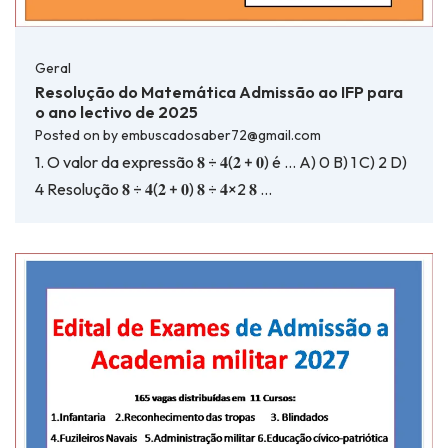
Geral
Resolução do Matemática Admissão ao IFP para
o ano lectivo de 2025
Posted on
by
embuscadosaber72@gmail.com
1. O valor da expressão 𝟖 ÷ 𝟒(𝟐 + 𝟎) é … A) 0 B) 1 C) 2 D)
4 Resolução 𝟖 ÷ 𝟒(𝟐 + 𝟎) 𝟖 ÷ 𝟒×2 𝟖 …