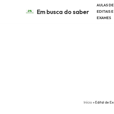
AULAS D
Em busca do saber
EDITAIS 
Avançar
EXAMES
para
o
conteúdo
Início
»
Edital de 