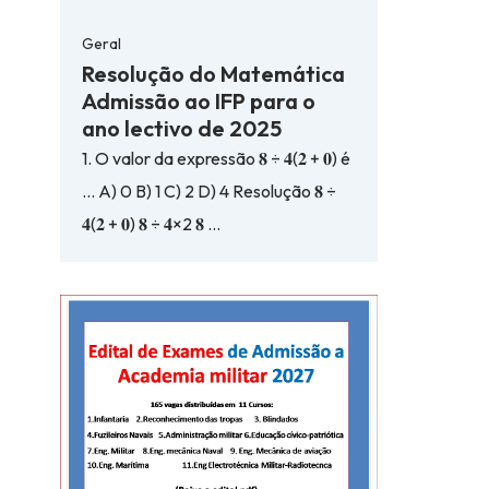
Geral
Resolução do Matemática
Admissão ao IFP para o
ano lectivo de 2025
1. O valor da expressão 𝟖 ÷ 𝟒(𝟐 + 𝟎) é
… A) 0 B) 1 C) 2 D) 4 Resolução 𝟖 ÷
𝟒(𝟐 + 𝟎) 𝟖 ÷ 𝟒×2 𝟖 …