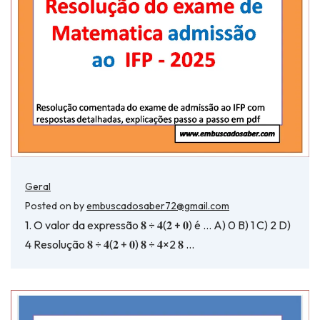
Geral
Posted on
by
embuscadosaber72@gmail.com
1. O valor da expressão 𝟖 ÷ 𝟒(𝟐 + 𝟎) é … A) 0 B) 1 C) 2 D)
4 Resolução 𝟖 ÷ 𝟒(𝟐 + 𝟎) 𝟖 ÷ 𝟒×2 𝟖 …