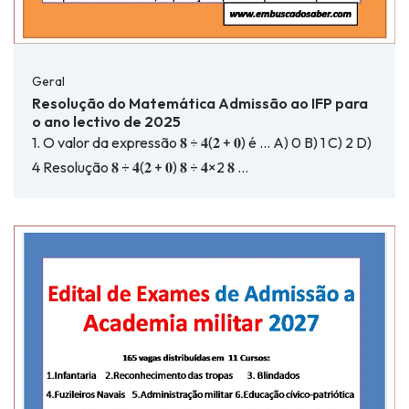
Geral
Resolução do Matemática Admissão ao IFP para
o ano lectivo de 2025
1. O valor da expressão 𝟖 ÷ 𝟒(𝟐 + 𝟎) é … A) 0 B) 1 C) 2 D)
4 Resolução 𝟖 ÷ 𝟒(𝟐 + 𝟎) 𝟖 ÷ 𝟒×2 𝟖 …