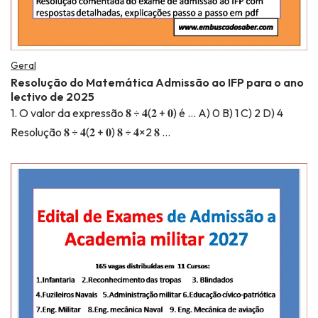
Geral
Resolução do Matemática Admissão ao IFP para o ano
lectivo de 2025
1. O valor da expressão 𝟖 ÷ 𝟒(𝟐 + 𝟎) é … A) 0 B) 1 C) 2 D) 4
Resolução 𝟖 ÷ 𝟒(𝟐 + 𝟎) 𝟖 ÷ 𝟒×2 𝟖 …