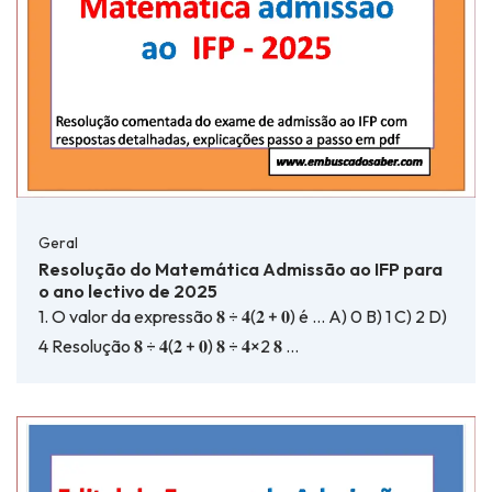
Geral
Resolução do Matemática Admissão ao IFP para
o ano lectivo de 2025
1. O valor da expressão 𝟖 ÷ 𝟒(𝟐 + 𝟎) é … A) 0 B) 1 C) 2 D)
4 Resolução 𝟖 ÷ 𝟒(𝟐 + 𝟎) 𝟖 ÷ 𝟒×2 𝟖 …