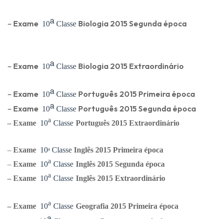
ᵃ
–
Exame
Biologia
2015 Segunda época
10
Classe
ᵃ
–
Exame
Biologia
2015 Extraordinário
10
Classe
ᵃ
–
Exame
Português
2015 Primeira época
10
Classe
ᵃ
–
Exame
Português
2015 Segunda época
10
Classe
ᵃ
–
Exame
10
Classe
Português
2015 Extraordinário
–
Exame
10
ᵃ
Classe
Ingl
ês
2015 Primeira época
ᵃ
–
Exame
10
Classe
Ingl
ês
2015 Segunda época
ᵃ
–
Exame
10
Classe
Ingl
ês
2015 Extraordinário
ᵃ
–
Exame
10
Classe
Geografia
2015 Primeira época