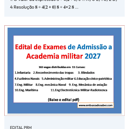
4 Resolução 𝟖 ÷ 𝟒(𝟐 + 𝟎) 𝟖 ÷ 𝟒×2 𝟖 …
EDITAL PRM