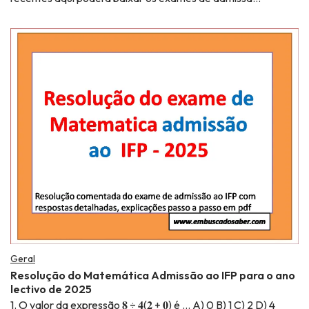
Geral
Resolução do Matemática Admissão ao IFP para o ano
lectivo de 2025
1. O valor da expressão 𝟖 ÷ 𝟒(𝟐 + 𝟎) é … A) 0 B) 1 C) 2 D) 4