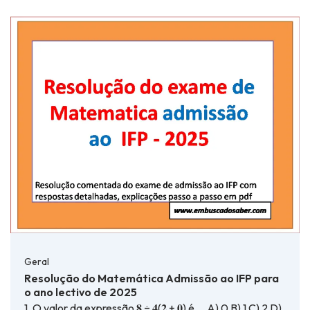
Geral
Resolução do Matemática Admissão ao IFP para
o ano lectivo de 2025
1. O valor da expressão 𝟖 ÷ 𝟒(𝟐 + 𝟎) é … A) 0 B) 1 C) 2 D)