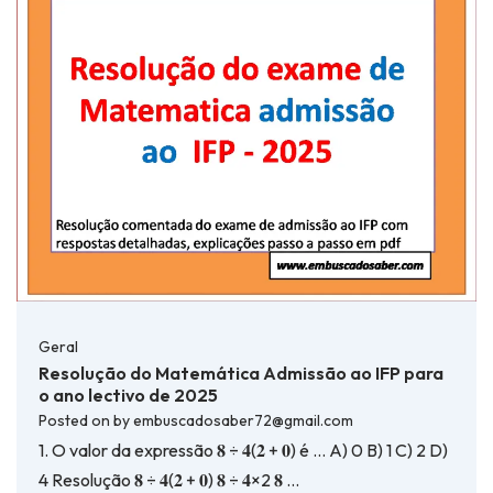
Geral
Resolução do Matemática Admissão ao IFP para
o ano lectivo de 2025
Posted on
by
embuscadosaber72@gmail.com
1. O valor da expressão 𝟖 ÷ 𝟒(𝟐 + 𝟎) é … A) 0 B) 1 C) 2 D)
4 Resolução 𝟖 ÷ 𝟒(𝟐 + 𝟎) 𝟖 ÷ 𝟒×2 𝟖 …