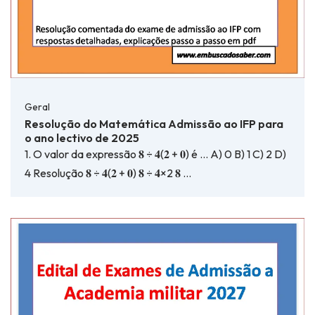
Geral
Resolução do Matemática Admissão ao IFP para
o ano lectivo de 2025
1. O valor da expressão 𝟖 ÷ 𝟒(𝟐 + 𝟎) é … A) 0 B) 1 C) 2 D)
4 Resolução 𝟖 ÷ 𝟒(𝟐 + 𝟎) 𝟖 ÷ 𝟒×2 𝟖 …