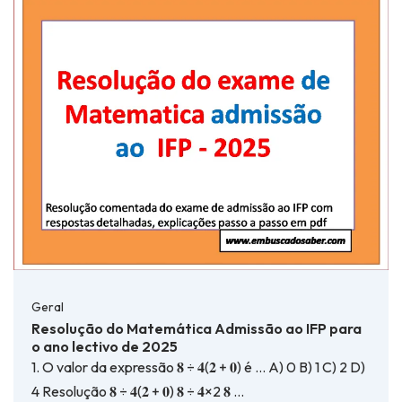
Geral
Resolução do Matemática Admissão ao IFP para
o ano lectivo de 2025
1. O valor da expressão 𝟖 ÷ 𝟒(𝟐 + 𝟎) é … A) 0 B) 1 C) 2 D)
4 Resolução 𝟖 ÷ 𝟒(𝟐 + 𝟎) 𝟖 ÷ 𝟒×2 𝟖 …