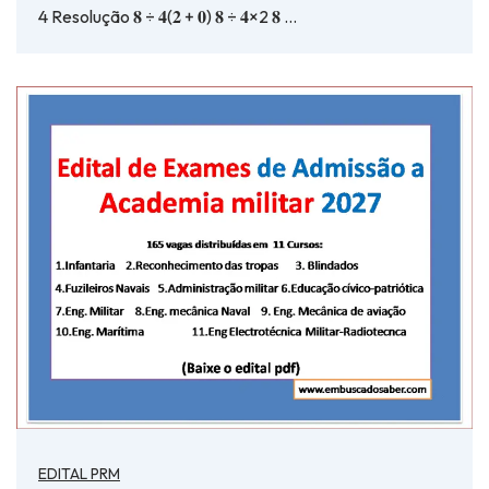
4 Resolução 𝟖 ÷ 𝟒(𝟐 + 𝟎) 𝟖 ÷ 𝟒×2 𝟖 …
EDITAL PRM