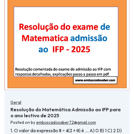
Geral
Resolução do Matemática Admissão ao IFP para
o ano lectivo de 2025
Posted on
by
embuscadosaber72@gmail.com
1. O valor da expressão 𝟖 ÷ 𝟒(𝟐 + 𝟎) é … A) 0 B) 1 C) 2 D)