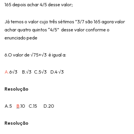
165 depois achar 4/5 desse valor;
Já temos o valor cujo três sétimos ”3/7 são 165 agora valor
achar quatro quintos “4/5” desse valor conforme o
enunciado pede
6.O valor de √75+√3 é igual a:
A.
6√3 B.√3 C.5√3 D.4 √3
Resolução
A.5
B
.10 C.15 D.20
Resolução