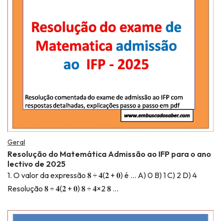
Geral
Resolução do Matemática Admissão ao IFP para o ano
lectivo de 2025
1. O valor da expressão 𝟖 ÷ 𝟒(𝟐 + 𝟎) é … A) 0 B) 1 C) 2 D) 4
Resolução 𝟖 ÷ 𝟒(𝟐 + 𝟎) 𝟖 ÷ 𝟒×2 𝟖 …