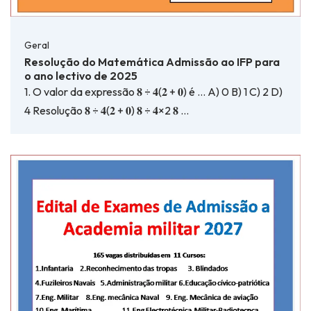
Geral
Resolução do Matemática Admissão ao IFP para
o ano lectivo de 2025
1. O valor da expressão 𝟖 ÷ 𝟒(𝟐 + 𝟎) é … A) 0 B) 1 C) 2 D)
4 Resolução 𝟖 ÷ 𝟒(𝟐 + 𝟎) 𝟖 ÷ 𝟒×2 𝟖 …