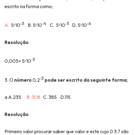
escrito na forma como;
-3
-4
-5
-6
A.
5•10
B. 5•10
C. 5•10
D. 5•10
Resolução
-3
0,005= 5•10
-3
3. O
número
0,2
pode ser escrito da seguinte forma
;
a A.235
B. 308
C. 385 D.115
Resolução
Primeiro valor procurar saber que valor e este cujo 0 3.7 são