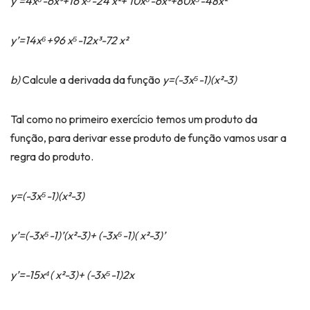
y’=4x⁶-6x³+16 x⁵-24 x²+ 10x⁶-6x³+80x⁵-48x²
y’=14x⁶+96 x⁵-12x³-72 x²
b)
Calcule a derivada da função
y=(-3x⁵-1)(x²-3)
Tal como no primeiro exercício temos um produto da
função, para derivar esse produto de função vamos usar a
regra do produto.
y=(-3x⁵-1)(x²-3)
y’=(-3x⁵-1)’(x²-3)+ (-3x⁵-1)( x²-3)’
y’=-15x⁴( x²-3)+ (-3x⁵-1)2x