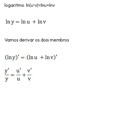
logaritmo ln(u•v)=lnu+lnv
Vamos derivar os dois membros