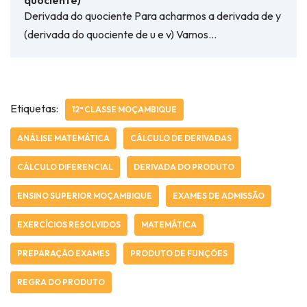
quociente)
Derivada do quociente Para acharmos a derivada de y
(derivada do quociente de u e v) Vamos…
Etiquetas:
12ª CLASSE MOÇAMBIQUE
ANÁLISE MATEMÁTICA
CÁLCULO DE DERIVADAS
CÁLCULO DIFERENCIAL
DERIVADA DO PRODUTO
ENSINO SUPERIOR MOÇAMBIQUE
EXAMES DE ADMISSÃO
EXERCÍCIOS RESOLVIDOS
MATEMÁTICA
PREPARAÇÃO EXAMES
PRODUTO DE FUNÇÕES
REGRA DO PRODUTO