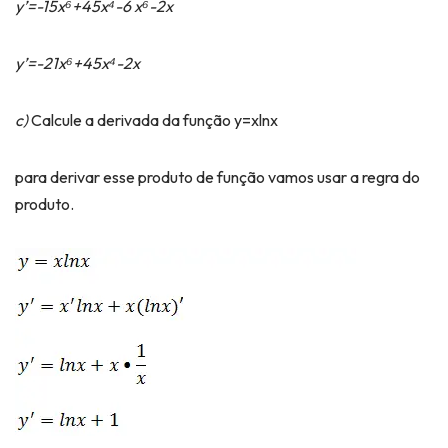
y’=-15x⁶+45x⁴-6 x⁶-2x
y’=-21x⁶+45x⁴-2x
c)
Calcule a derivada da função y=xlnx
para derivar esse produto de função vamos usar a regra do
produto.