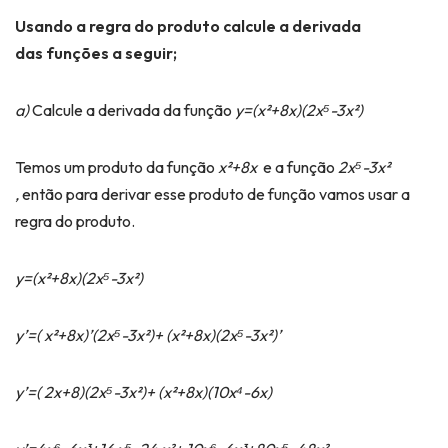
Usando a regra do produto calcule a derivada
das funções a seguir;
a)
Calcule a derivada da função
y=(x²+8x)(2x⁵-3x²)
Temos um produto da função
x²+8x
e a função
2x⁵-3x²
,
então para derivar esse produto de função vamos usar a
regra do produto.
y=(x²+8x)(2x⁵-3x²)
y’=( x²+8x)’(2x⁵-3x²)+ (x²+8x)(2x⁵-3x²)’
y’=( 2x+8)(2x⁵-3x²)+ (x²+8x)(10x⁴-6x)