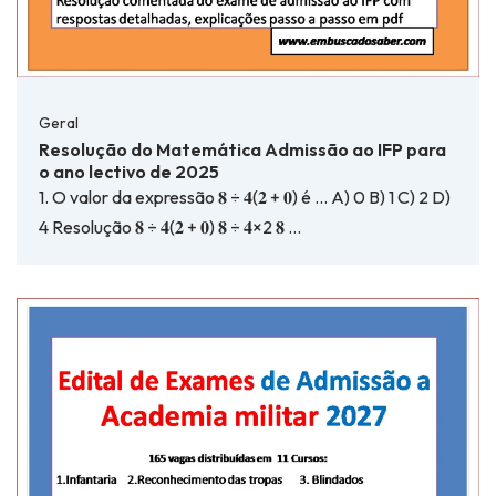
Geral
Resolução do Matemática Admissão ao IFP para
o ano lectivo de 2025
1. O valor da expressão 𝟖 ÷ 𝟒(𝟐 + 𝟎) é … A) 0 B) 1 C) 2 D)
4 Resolução 𝟖 ÷ 𝟒(𝟐 + 𝟎) 𝟖 ÷ 𝟒×2 𝟖 …