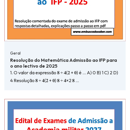
Geral
Resolução do Matemática Admissão ao IFP para
o ano lectivo de 2025
1. O valor da expressão 𝟖 ÷ 𝟒(𝟐 + 𝟎) é … A) 0 B) 1 C) 2 D)
4 Resolução 𝟖 ÷ 𝟒(𝟐 + 𝟎) 𝟖 ÷ 𝟒×2 𝟖 …