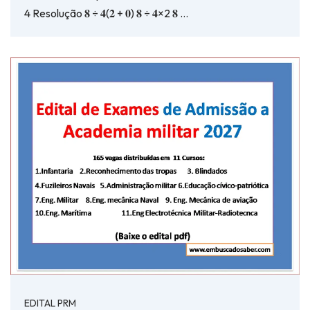
4 Resolução 𝟖 ÷ 𝟒(𝟐 + 𝟎) 𝟖 ÷ 𝟒×2 𝟖 …
EDITAL PRM