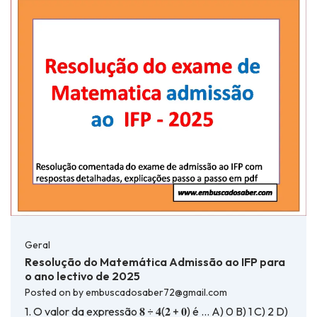
Geral
Resolução do Matemática Admissão ao IFP para
o ano lectivo de 2025
Posted on
by
embuscadosaber72@gmail.com
1. O valor da expressão 𝟖 ÷ 𝟒(𝟐 + 𝟎) é … A) 0 B) 1 C) 2 D)