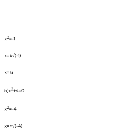
2
x
=-1
x=±√(-1)
x=±i
2
b)x
+4=0
2
x
=-4
x=±√(-4)