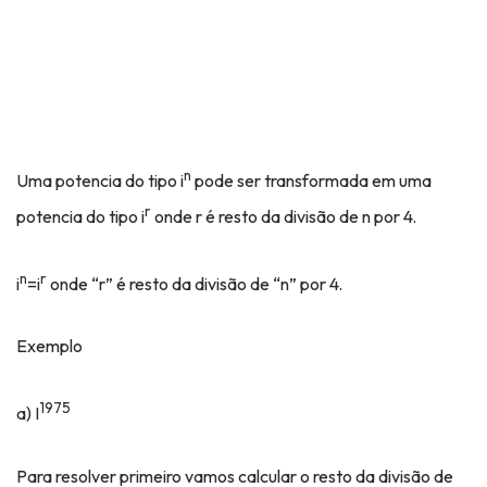
n
Uma potencia do tipo i
pode ser transformada em uma
r
potencia do tipo i
onde r é resto da divisão de n por 4.
n
r
i
=i
onde “r” é resto da divisão de “n” por 4.
Exemplo
1975
a) I
Para resolver primeiro vamos calcular o resto da divisão de