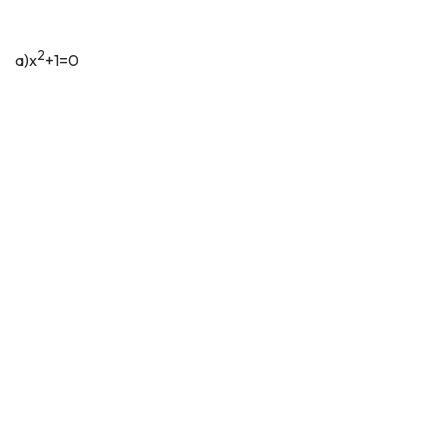
2
a)x
+1=0