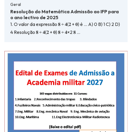
Geral
Resolução do Matemática Admissão ao IFP para
o ano lectivo de 2025
1. O valor da expressão 𝟖 ÷ 𝟒(𝟐 + 𝟎) é … A) 0 B) 1 C) 2 D)
4 Resolução 𝟖 ÷ 𝟒(𝟐 + 𝟎) 𝟖 ÷ 𝟒×2 𝟖 …