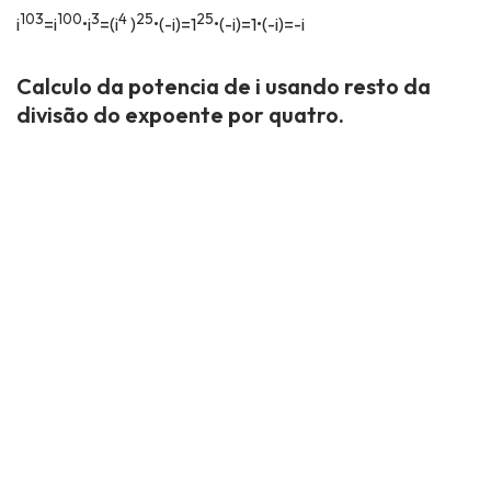
103
100
3
4
25
25
i
=i
•i
=(i
)
•(-i)=1
•(-i)=1•(-i)=-i
Calculo da potencia de i usando resto da
divisão do expoente por quatro.