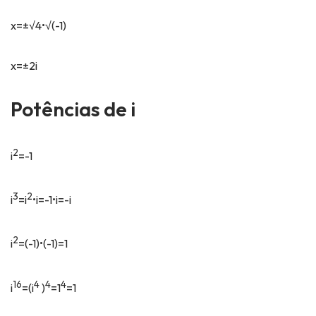
x=±√4•√(-1)
x=±2i
Potências de i
2
i
=-1
3
2
i
=i
•i=-1•i=-i
2
i
=(-1)•(-1)=1
16
4
4
4
i
=(i
)
=1
=1