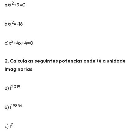
2
a)x
+9=0
2
b)x
=-16
2
c)x
+4x+4=0
2. Calcula as seguintes potencias onde
i
é a unidade
imaginarias.
2019
a) I
19854
b) I
0
c) I