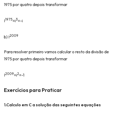
1975 por quatro depois transformar
1975
3
I
=i
=-i
2009
b) I
Para resolver primeiro vamos calcular o resto da divisão de
1975 por quatro depois transformar
2009
2
I
=i
=-1
Exercícios para Praticar
1.Calculo em C a solução das seguintes equações