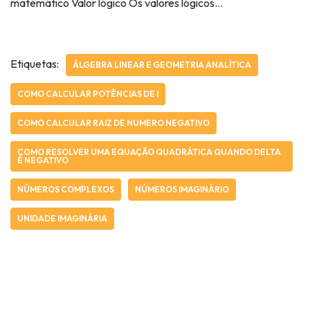
matemático Valor lógico Os valores lógicos…
Etiquetas:
ÁLGEBRA LINEAR E GEOMETRIA ANALÍTICA
COMO CALCULAR POTÊNCIAS DE I
COMO CALCULAR RAIZ DE NUMERO NEGATIVO
COMO RESOLVER UMA EQUAÇÃO QUADRÁTICA QUANDO DELTA
É NEGATIVO
NÚMEROS COMPLEXOS
NÚMEROS IMAGINÁRIO
UNIDADE IMAGINÁRIA