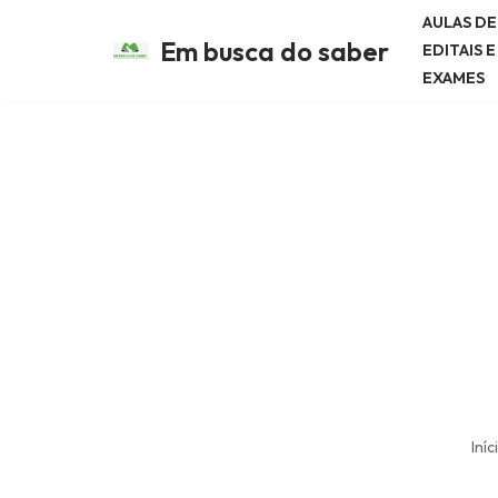
AULAS D
Em busca do saber
EDITAIS 
Avançar
EXAMES
para
o
conteúdo
Iníc