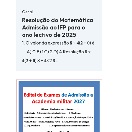
Geral
Resolução do Matemática
Admissão ao IFP para o
ano lectivo de 2025
1. O valor da expressão 𝟖 ÷ 𝟒(𝟐 + 𝟎) é
… A) 0 B) 1 C) 2 D) 4 Resolução 𝟖 ÷
𝟒(𝟐 + 𝟎) 𝟖 ÷ 𝟒×2 𝟖 …